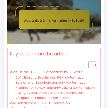
Key sections in the article:
Was ist die 3-3-1-3-Formation im Fußball?
Definition und Struktur der 3-3-1-3-Formation
Spielerrollen innerhalb der 3-3-1-3-Formation
Historischer Kontext und Entwicklung der Formation
Häufige Variationen der 3-3-1-3-Formation
Vergleich mit anderen Formationen
Wie schafft die 3-3-1-3-Formation