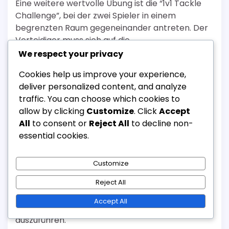
Eine weitere wertvolle Übung ist die “1v1 Tackle
Challenge”, bei der zwei Spieler in einem
begrenzten Raum gegeneinander antreten. Der
Verteidiger muss sich auf die
Körperpositionierung und das Fußspiel
We respect your privacy
konzentrieren, um den Angreifer effektiv zu
Cookies help us improve your experience,
tackeln und das Risiko, geschlagen zu werden, zu
deliver personalized content, and analyze
minimieren. Diese Übung verbessert die
traffic. You can choose which cookies to
Reaktionszeit und das Selbstvertrauen in
allow by clicking
Customize
. Click
Accept
defensiven Situationen.
All
to consent or
Reject All
to decline non-
Die Einbeziehung von Agilitäts- und
essential cookies.
Fußarbeitsübungen, wie Leiterübungen oder
Kegel-Sprints, kann die Tackling-Fähigkeit weiter
Customize
verbessern. Diese Übungen entwickeln schnelle
seitliche Bewegungen und explosive
Reject All
Geschwindigkeit, die entscheidend sind, um
Accept All
Angreifer zu schließen und erfolgreiche Tackles
auszuführen.