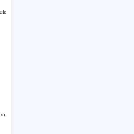
als
en.