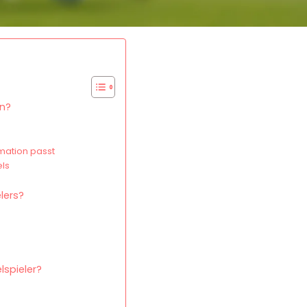
on?
rmation passt
els
n
elers?
lspieler?