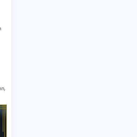
n
nn,